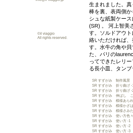
生まれました。真
棒を裏、表両側か
シュな紙製ケース
(SR) 。 河上智
す。ソルドアウトに
©il viaggio
All rights reserved.
絡いただければ、
す。水牛の角や貝
た、パリのlaurenc
ってできたレリー
る長小皿、タンブ
SR すずがみ 制作風景
SR すずがみ 折り曲げ -
SR すずがみ 折り曲げ -
SR すずがみ 伸ばし 
SR すずがみ 模様あら
SR すずがみ 模様かざ
SR すずがみ 模様さみ
SR すずがみ 使い方色
SR すずがみ 使い方 -1
SR すずがみ 使い方 -2
SR すずがみ 使い方 -3