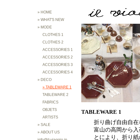
» HOME
» WHAT'S NEW
» MODE
CLOTHES 1
CLOTHES 2
ACCESSORIES 1
ACCESSORIES 2
ACCESSORIES 3
ACCESSORIES 4
» DECO
» TABLEWARE 1
TABLEWARE 2
FABRICS
OBJETS
TABLEWARE 1
ARTISTS
折り曲げ自由自在な
» SALE
富山の高岡から入
» ABOUT US
とにより、折り紙
info@il-viaggio.jp