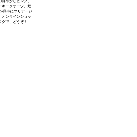
の鮮やかなピンク、
ーキークオーツ、煌
ンが見事にマリアージ
、オンラインショッ
ログで、どうぞ！
金
銀