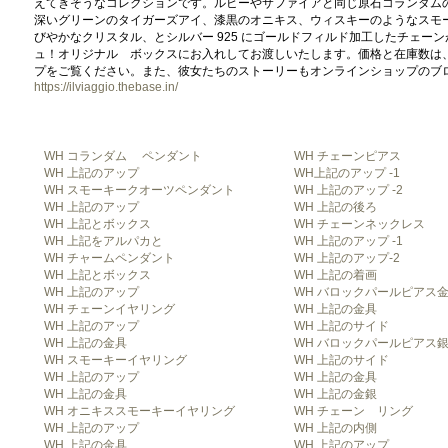
えてきそうなコレクションです。ルビーやサファイアと同じ原石コランダム
深いグリーンのタイガーズアイ、漆黒のオニキス、ウィスキーのようなスモ
びやかなクリスタル、とシルバー 925 にゴールドフィルド加工したチェー
ュ！オリジナル ボックスにお入れしてお渡しいたします。価格と在庫数は
プをご覧ください。また、彼女たちのストーリーもオンラインショップのブ
https://ilviaggio.thebase.in/
WH コランダム ペンダント
WH チェーンピアス
WH 上記のアップ
WH上記のアップ -1
WH スモーキークオーツペンダント
WH 上記のアップ -2
WH 上記のアップ
WH 上記の後ろ
WH 上記とボックス
WH チェーンネックレス
WH 上記をアルパカと
WH 上記のアップ -1
WH チャームペンダント
WH 上記のアップ-2
WH 上記とボックス
WH 上記の着画
WH 上記のアップ
WH バロックパールピアス
WH チェーンイヤリング
WH 上記の金具
WH 上記のアップ
WH 上記のサイド
WH 上記の金具
WH バロックパールピアス
WH スモーキーイヤリング
WH 上記のサイド
WH 上記のアップ
WH 上記の金具
WH 上記の金具
WH 上記の金銀
WH オニキススモーキーイヤリング
WH チェーン リング
WH 上記のアップ
WH 上記の内側
WH 上記の金具
WH 上記のアップ