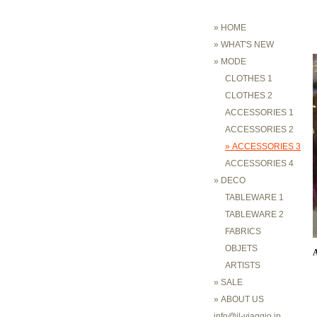
» HOME
» WHAT'S NEW
» MODE
CLOTHES 1
CLOTHES 2
ACCESSORIES 1
ACCESSORIES 2
» ACCESSORIES 3
ACCESSORIES 4
» DECO
TABLEWARE 1
TABLEWARE 2
FABRICS
OBJETS
ARTISTS
» SALE
» ABOUT US
info@il-viaggio.jp