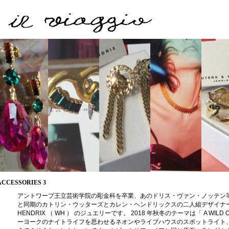
ACCESSORIES 3
アントワープ王立芸術学院の彫金科を卒業、あのドリス・ヴァン・ノッテン
と同期のカトリン・ウッターズとカレン・ヘンドリックスの二人組デザイナー、 
HENDRIX （ WH ） のジュエリーです。 2018 年秋冬のテーマは「 A WILD O
ーヨークのナイトライフを思わせるネオンやライブハウスのスポットライト